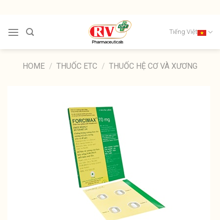
Skip
to
content
Tiếng Việt
HOME
/
THUỐC ETC
/
THUỐC HỆ CƠ VÀ XƯƠNG