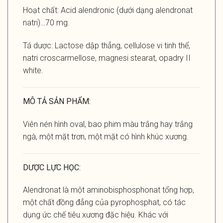
Hoạt chất: Acid alendronic (dưới dạng alendronat
natri)…70 mg.
Tá dược: Lactose dập thẳng, cellulose vi tinh thể,
natri croscarmellose, magnesi stearat, opadry II
white.
MÔ TẢ SẢN PHẨM:
Viên nén hình oval, bao phim màu trắng hay trắng
ngà, một mặt trơn, một mặt có hình khúc xương.
DƯỢC LỰC HỌC:
Alendronat là một aminobisphosphonat tổng hợp,
một chất đồng đẳng của pyrophosphat, có tác
dụng ức chế tiêu xương đặc hiệu. Khác với