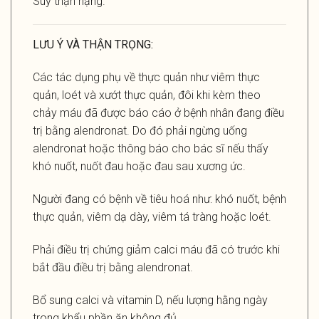
Suy thận nặng.
LƯU Ý VÀ THẬN TRỌNG:
Các tác dụng phụ về thực quản như viêm thực
quản, loét và xướt thực quản, đôi khi kèm theo
chảy máu đã được báo cáo ở bệnh nhân đang điều
trị bằng alendronat. Do đó phải ngừng uống
alendronat hoặc thông báo cho bác sĩ nếu thấy
khó nuốt, nuốt đau hoặc đau sau xương ức.
Người đang có bệnh về tiêu hoá như: khó nuốt, bệnh
thực quản, viêm dạ dày, viêm tá tràng hoặc loét.
Phải điều trị chứng giảm calci máu đã có trước khi
bắt đầu điều trị bằng alendronat.
Bổ sung calci và vitamin D, nếu lượng hằng ngày
trong khẩu phần ăn không đủ.