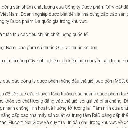
các dòng sản phẩm chất lượng của Công ty Dược phẩm OPV bắt đ
ường Việt Nam. Doanh nghiệp được biết đến là nhà cung cấp các sả
ng ty Dược phẩm Đa quốc gia trong khu vực.
uân thủ các tiêu chuẩn chất lượng quốc tế.
iệt Nam, bao gồm cả thuốc OTC và thuốc kê đơn.
 gia tài năng đầy kinh nghiệm, có kiến thức chuyên sâu trong kin
cậy của các công ty dược phẩm hàng đầu thế giới bao gồm MSD, 
 để tiếp tục câu chuyện tăng trưởng của ngành dược phẩm tại V
khỏe với chất lượng đẳng cấp thế giới với giá cả phải chăng. Để
rung, nhanh chóng, linh hoạt và hướng tới tương lai. Tầm nhìn của 
 và nâng cấp các nhà máy sản xuất và trung tâm R&D đẳng cấp th
omac, Flucort, NeuGlow và duy trì vị trí dẫn đầu trong khu vực v