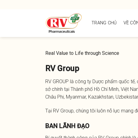
Skip
to
content
TRANG CHỦ
VỀ CÔ
Real Value to Life through Science
RV Group
RV GROUP là công ty Dược phẩm quốc tế, c
sở chính tại Thành phố Hồ Chí Minh, Việt N
Châu Phi, Myanmar, Kazakhstan, Uzbekista
Tại RV Group, chúng tôi luôn nỗ lực mang 
BAN LÃNH ĐẠO
Bí
quyết
thành
công
của
RV Group
chính
là