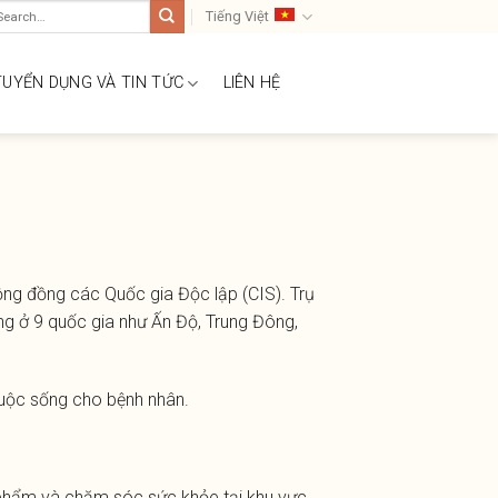
arch
Tiếng Việt
:
TUYỂN DỤNG VÀ TIN TỨC
LIÊN HỆ
g đồng các Quốc gia Độc lập (CIS). Trụ
ng ở 9 quốc gia như Ấn Độ, Trung Đông,
cuộc sống cho bệnh nhân.
phẩm
và
chăm
sóc
sức
khỏe
tại
khu
vực