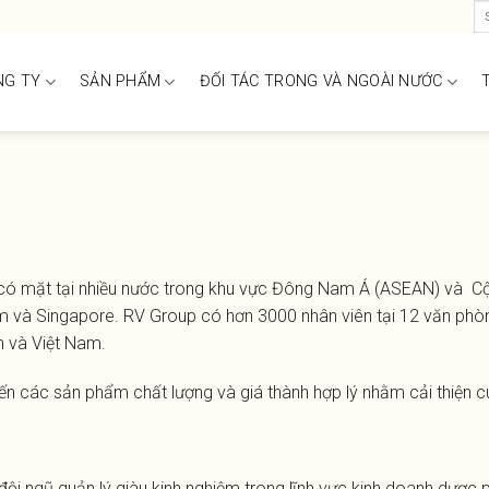
Se
for
NG TY
SẢN PHẨM
ĐỐI TÁC TRONG VÀ NGOÀI NƯỚC
ó mặt tại nhiều nước trong khu vực Đông Nam Á (ASEAN) và Cộn
am và Singapore. RV Group có hơn 3000 nhân viên tại 12 văn phò
n và Việt Nam.
đến các sản phẩm chất lượng và giá thành hợp lý nhằm cải thiện 
đội
ngũ
quản
lý
giàu
kinh
nghiệm
trong
lĩnh
vực
kinh
doanh
dược