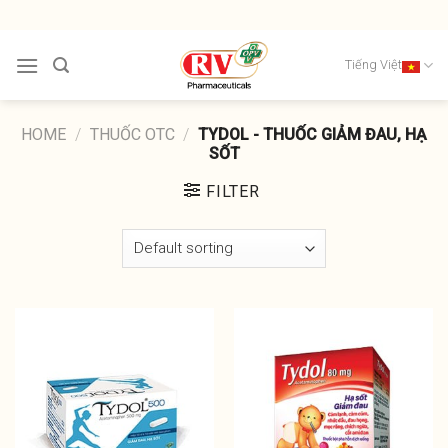
Skip
to
content
Tiếng Việt
HOME
/
THUỐC OTC
/
TYDOL - THUỐC GIẢM ĐAU, HẠ
SỐT
FILTER