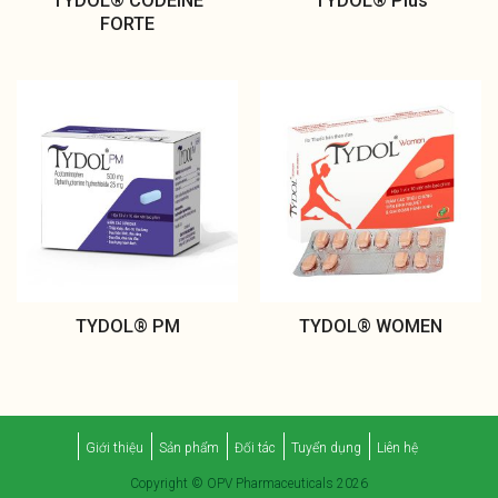
TYDOL® CODEINE
TYDOL® Plus
FORTE
TYDOL® PM
TYDOL® WOMEN
Giới thiệu
Sản phẩm
Đối tác
Tuyển dụng
Liên hệ
Copyright © OPV Pharmaceuticals 2026