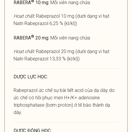
®
RABERA
10 mg:
Mỗi viên nang chứa:
Hoạt chất:
Rabeprazol 10 mg (dưới dạng vi hạt
Natri Rabeprazol 6,25 % (kl/kl))
®
RABERA
20 mg:
Mỗi viên nang chứa:
Hoạt chất:
Rabeprazol 20 mg (dưới dạng vi hạt
Natri Rabeprazol 13,33 % (kl/kl))
DƯỢC LỰC HỌC:
Rabeprazol ức chế sự bài tiết acid của dạ dày do
ức chế có hồi phục men H+/K+ adenosine
triphosphatase (bơm proton) ở tế bào thành dạ
dày.
DƯỢC ĐỘNG HỌC: