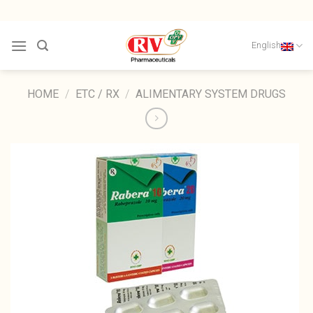
Skip
to
content
English
HOME
/
ETC / RX
/
ALIMENTARY SYSTEM DRUGS