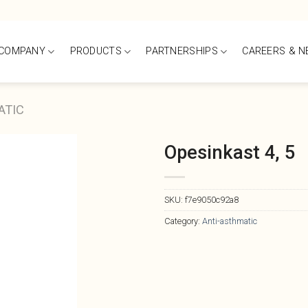
 COMPANY
PRODUCTS
PARTNERSHIPS
CAREERS & 
ATIC
Opesinkast 4, 5
SKU:
f7e9050c92a8
Category:
Anti-asthmatic