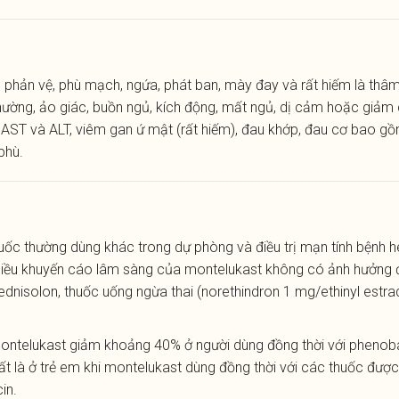
hản vệ, phù mạch, ngứa, phát ban, mày đay và rất hiếm là thâm 
ường, ảo giác, buồn ngủ, kích động, mất ngủ, dị cảm hoặc giảm c
ng AST và ALT, viêm gan ứ mật (rất hiếm), đau khớp, đau cơ bao g
phù.
ốc thường dùng khác trong dự phòng và điều trị mạn tính bệnh he
, liều khuyến cáo lâm sàng của montelukast không có ảnh hưởng
rednisolon, thuốc uống ngừa thai (norethindron 1 mg/ethinyl estrad
ntelukast giảm khoảng 40% ở người dùng đồng thời với phenoba
hất là ở trẻ em khi montelukast dùng đồng thời với các thuốc đư
in.