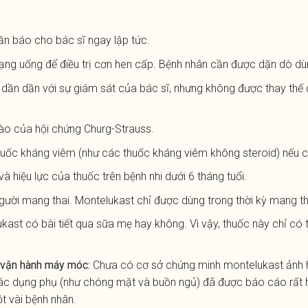
n báo cho bác sĩ ngay lập tức.
ng uống để điều trị cơn hen cấp. Bệnh nhân cần được dặn dò dùn
t dần dần với sự giám sát của bác sĩ, nhưng không được thay thế
nào của hội chứng Churg-Strauss.
huốc kháng viêm (như các thuốc kháng viêm không steroid) nếu 
à hiệu lực của thuốc trên bệnh nhi dưới 6 tháng tuổi.
gười mang thai. Montelukast chỉ được dùng trong thời kỳ mang th
kast có bài tiết qua sữa mẹ hay không. Vì vậy, thuốc này chỉ có
c vận hành máy móc:
Chưa có cơ sở chứng minh montelukast ảnh h
ác dụng phụ (như chóng mặt và buồn ngủ) đã được báo cáo rất h
 vài bệnh nhân.