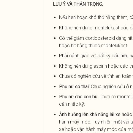
LƯU Ý VÀ THẬN TRỌNG:
Nếu hen hoặc khó thở nặng thêm, cầ
Không nên dùng montelukast các dạ
Có thể giảm corticosteroid dạng hí
hoặc hít bằng thuốc montelukast.
Phải cảnh giác với bất kỳ dấu hiệu 
Không nên dùng aspirin hoặc các t
Chưa có nghiên cứu về tính an toàn v
Phụ nữ có thai:
Chưa nghiên cứu ở n
Phụ nữ cho con bú:
Chưa rõ montelu
cân nhắc kỹ.
Ảnh hưởng lên khả năng lái xe hoặ
hành máy móc. Tuy nhiên, một vài t
xe hoặc vận hành máy móc của một