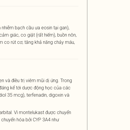
nhiễm bạch cầu ưa eosin tại gan),
ảm giác, co giật (rất hiếm), buồn nôn,
ồm co rút cơ; tăng khả năng chảy máu,
n và điều trị viêm mũi dị ứng. Trong
 đáng kể tới dược động học của các
iol 35 mcg), terfenadin, digoxin và
rbital. Vì montelukast được chuyển
ợc chuyển hóa bởi CYP 3A4 như