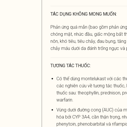
TÁC DỤNG KHÔNG MONG MUỐN:
Phản ứng quá mẫn (bao gồm phản ứng p
chóng mặt, nhức đầu, giấc mộng bất th
nôn, khó tiêu, tiêu chảy, đau bụng, tă
chảy máu dưới da đánh trống ngực và 
TƯƠNG TÁC THUỐC
:
Có thể dùng montelukast với các thu
các nghiên cứu về tương tác thuốc
thuốc sau: theophyllin, prednison, p
warfarin.
Vùng dưới đường cong (AUC) của mo
hóa bởi CYP 3A4, cần thận trọng, n
phenytoin, phenobarbital và rifampic