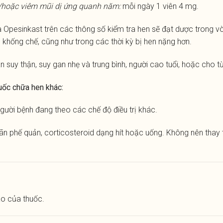
và/hoặc viêm mũi dị ứng quanh năm:
mỗi ngày 1 viên 4 mg.
ủa Opesinkast trên các thông số kiểm tra hen sẽ đạt dược trong v
khống chế, cũng như trong các thời kỳ bị hen nặng hơn.
 suy thận, suy gan nhẹ và trung bình, người cao tuổi, hoặc cho từn
huốc chữa hen khác:
gười bệnh đang theo các chế độ điều trị khác.
ãn phế quản, corticosteroid dạng hít hoặc uống. Không nên thay 
o của thuốc.