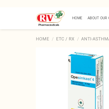
Skip
to
content
HOME
ABOUT OUR
HOME
/
ETC / RX
/
ANTI-ASTHM