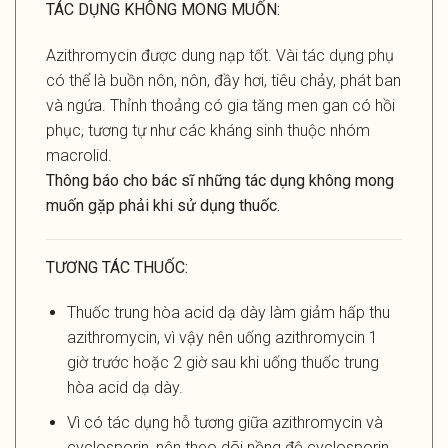
TÁC DỤNG KHÔNG MONG MUỐN:
Azithromycin được dung nạp tốt. Vài tác dụng phụ
có thể là buồn nôn, nôn, đầy hơi, tiêu chảy, phát ban
và ngứa. Thỉnh thoảng có gia tăng men gan có hồi
phục, tương tự như các kháng sinh thuộc nhóm
macrolid.
Thông báo cho bác sĩ những tác dụng không mong
muốn gặp phải khi sử dụng thuốc.
TƯƠNG TÁC THUỐC
:
Thuốc trung hòa acid dạ dày làm giảm hấp thu
azithromycin, vì vậy nên uống azithromycin 1
giờ trước hoặc 2 giờ sau khi uống thuốc trung
hòa acid dạ dày.
Vì có tác dụng hỗ tương giữa azithromycin và
cyclosporin, nên theo dõi nồng độ cyclosporin