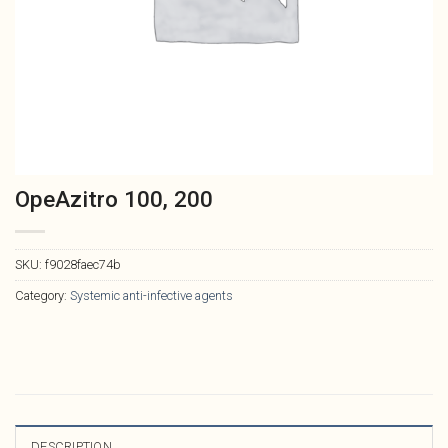
OpeAzitro 100, 200
SKU:
f9028faec74b
Category:
Systemic anti-infective agents
DESCRIPTION