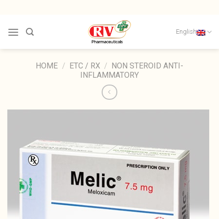
Skip
to
content
English
HOME
/
ETC / RX
/
NON STEROID ANTI-
INFLAMMATORY